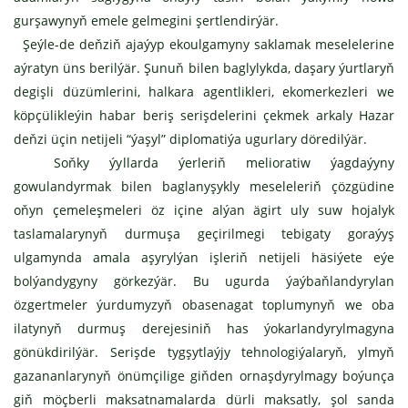
gurşawynyň emele gelmegini şertlendirýär.
Şeýle-de deňziň ajaýyp ekoulgamyny saklamak meselelerine
aýratyn üns berilýär. Şunuň bilen baglylykda, daşary ýurtlaryň
degişli düzümlerini, halkara agentlikleri, ekomerkezleri we
köpçülikleýin habar beriş serişdelerini çekmek arkaly Hazar
deňzi üçin netijeli “ýaşyl” diplomatiýa ugurlary döredilýär.
Soňky ýyllarda ýerleriň melioratiw ýagdaýyny
gowulandyrmak bilen baglanyşykly meseleleriň çözgüdine
oňyn çemeleşmeleri öz içine alýan ägirt uly suw hojalyk
taslamalarynyň durmuşa geçirilmegi tebigaty goraýyş
ulgamynda amala aşyrylýan işleriň netijeli häsiýete eýe
bolýandygyny görkezýär. Bu ugurda ýaýbaňlandyrylan
özgertmeler ýurdumyzyň obasenagat toplumynyň we oba
ilatynyň durmuş derejesiniň has ýokarlandyrylmagyna
gönükdirilýär. Serişde tygşytlaýjy tehnologiýalaryň, ylmyň
gazananlarynyň önümçilige giňden ornaşdyrylmagy boýunça
giň möçberli maksatnamalarda dürli maksatly, şol sanda