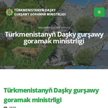
BAŞ SAHYPA
BIZ BARADA
Türkmenistanyň Daşky gurşawy
goramak ministrligi
Türkmenistanyň Daşky gurşawy
goramak ministrligi
9838