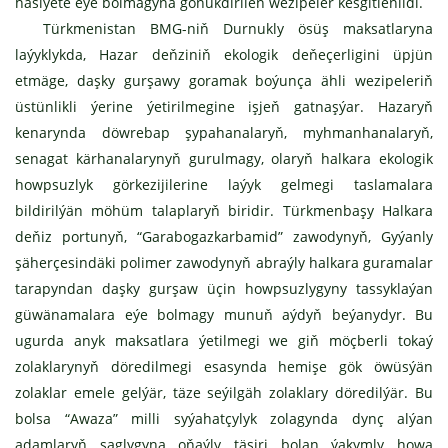
häsiýete eýe bolmagyna gönükdirilen wezipeler kesgitlenildi.
Türkmenistan BMG-niň Durnukly ösüş maksatlaryna
laýyklykda, Hazar deňziniň ekologik deňeçerligini üpjün
etmäge, daşky gurşawy goramak boýunça ähli wezipeleriň
üstünlikli ýerine ýetirilmegine işjeň gatnaşýar. Hazaryň
kenarynda döwrebap şypahanalaryň, myhmanhanalaryň,
senagat kärhanalarynyň gurulmagy, olaryň halkara ekologik
howpsuzlyk görkezijilerine laýyk gelmegi taslamalara
bildirilýän möhüm talaplaryň biridir. Türkmenbaşy Halkara
deňiz portunyň, “Garabogazkarbamid” zawodynyň, Gyýanly
şäherçesindäki polimer zawodynyň abraýly halkara guramalar
tarapyndan daşky gurşaw üçin howpsuzlygyny tassyklaýan
güwänamalara eýe bolmagy munuň aýdyň beýanydyr. Bu
ugurda anyk maksatlara ýetilmegi we giň möçberli tokaý
zolaklarynyň döredilmegi esasynda hemişe gök öwüsýän
zolaklar emele gelýär, täze seýilgäh zolaklary döredilýär. Bu
bolsa “Awaza” milli syýahatçylyk zolagynda dynç alýan
adamlaryň saglygyna oňaýly täsiri bolan ýakymly howa