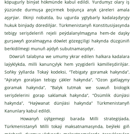
köpugurly binýat hökmünde kabul edildi. Ýurdumyz olary iş
ýüzünde durmuşa geçirmek boýunça anyk çäreleri amala
aşyrýar. Ilkinji nobatda, bu ugurda ygtybarly kadalaşdyryjy
hukuk binýady döredilýär. Türkmenistanyň Konstitusiýasynda
tebigy serişdeleriň rejeli peýdalanylmagyna hem-de daşky
gurşawyň goralmagyna döwlet gözegçiligi hakynda düzgüniň
berkidilmegi munuň aýdyň subutnamasydyr.
Döwrüň talabyna we umumy ykrar edilen halkara kadalara
laýyklykda, milli kanunçylyk hem yzygiderli kämilleşdirilýär.
Soňky ýyllarda Tokaý kodeksi, “Tebigaty goramak hakynda”,
“Aýratyn goralýan tebigy çäkler hakynda”, “Ozon gatlagyny
goramak hakynda”, “Balyk tutmak we suwuň biologik
serişdelerini gorap saklamak hakynda”, “Ösümlik dünýäsi
hakynda”, “Haýwanat dünýäsi hakynda” Türkmenistanyň
Kanunlary kabul edildi.
Howanyň üýtgemegi barada Milli strategiýada,
Türkmenistanyň Milli tokaý maksatnamasynda, beýleki giň