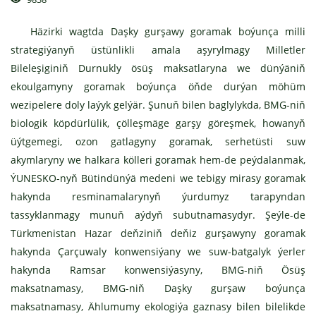
Häzirki wagtda Daşky gurşawy goramak boýunça milli
strategiýanyň üstünlikli amala aşyrylmagy Milletler
Bileleşiginiň Durnukly ösüş maksatlaryna we dünýäniň
ekoulgamyny goramak boýunça öňde durýan möhüm
wezipelere doly laýyk gelýär. Şunuň bilen baglylykda, BMG-niň
biologik köpdürlülik, çölleşmäge garşy göreşmek, howanyň
üýtgemegi, ozon gatlagyny goramak, serhetüsti suw
akymlaryny we halkara kölleri goramak hem-de peýdalanmak,
ÝUNESKO-nyň Bütindünýä medeni we tebigy mirasy goramak
hakynda resminamalarynyň ýurdumyz tarapyndan
tassyklanmagy munuň aýdyň subutnamasydyr. Şeýle-de
Türkmenistan Hazar deňziniň deňiz gurşawyny goramak
hakynda Çarçuwaly konwensiýany we suw-batgalyk ýerler
hakynda Ramsar konwensiýasyny, BMG-niň Ösüş
maksatnamasy, BMG-niň Daşky gurşaw boýunça
maksatnamasy, Ählumumy ekologiýa gaznasy bilen bilelikde