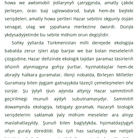
howa we awtomobil ýollarynyň çatrygynda, amatly çäkde
ýerleşen, örän baý uglewodorod, balyk hem-de beýleki
serişdeleri, amatly howa şertleri Hazar sebitini okgunly ösýän
senagat, ulag we şypahana merkezine öwürdi. Dünýä
ykdysadyýetinde bu sebite möhüm orun degişlidir.
Soňky ýyllarda Türkmenistan milli derejede ekologiýa
babatda zerur işleri alyp barýar we bar bolan meseleleriň
çözgüdine, Hazar deňzinde ekologik taýdan ýaramaz täsirleriň
öňüniň alynmagyna goňşy ýurtlar, hyzmatdaşlar hem-de
abraýly halkara guramalar, ilkinji nobatda, Birleşen Milletler
Guramasy bilen ýygjam gatnaşykda täzeçil çemeleşmeleri öňe
sürýär. Şu ýylyň iýun aýynda altynjy Hazar sammitiniň
geçirilmegi munuň aýdyň subutnamasydyr. Sammitiň
dowamynda ekologiýa, tebigaty goramak, Hazaryň biologik
serişdelerini saklamak ýaly möhüm meseleler ara alnyp
maslahatlaşyldy. Şunuň bilen baglylykda, hyzmatdaşlygyň
oňyn guraly döredildi. Bu işiň has sazlaşykly we netijeli