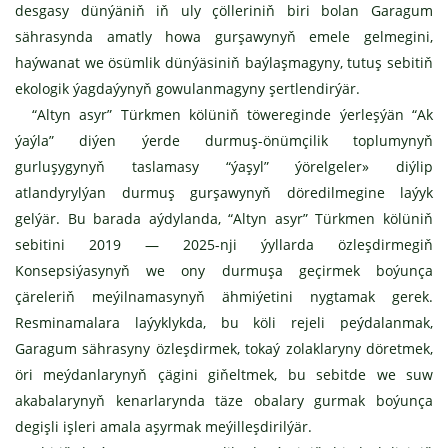
desgasy dünýäniň iň uly çölleriniň biri bolan Garagum
sährasynda amatly howa gurşawynyň emele gelmegini,
haýwanat we ösümlik dünýäsiniň baýlaşmagyny, tutuş sebitiň
ekologik ýagdaýynyň gowulanmagyny şertlendirýär.
“Altyn asyr” Türkmen kölüniň töwereginde ýerleşýän “Ak
ýaýla” diýen ýerde durmuş-önümçilik toplumynyň
gurluşygynyň taslamasy “ýaşyl” ýörelgeler» diýlip
atlandyrylýan durmuş gurşawynyň döredilmegine laýyk
gelýär. Bu barada aýdylanda, “Altyn asyr” Türkmen kölüniň
sebitini 2019 — 2025-nji ýyllarda özleşdirmegiň
Konsepsiýasynyň we ony durmuşa geçirmek boýunça
çäreleriň meýilnamasynyň ähmiýetini nygtamak gerek.
Resminamalara laýyklykda, bu köli rejeli peýdalanmak,
Garagum sährasyny özleşdirmek, tokaý zolaklaryny döretmek,
öri meýdanlarynyň çägini giňeltmek, bu sebitde we suw
akabalarynyň kenarlarynda täze obalary gurmak boýunça
degişli işleri amala aşyrmak meýilleşdirilýär.