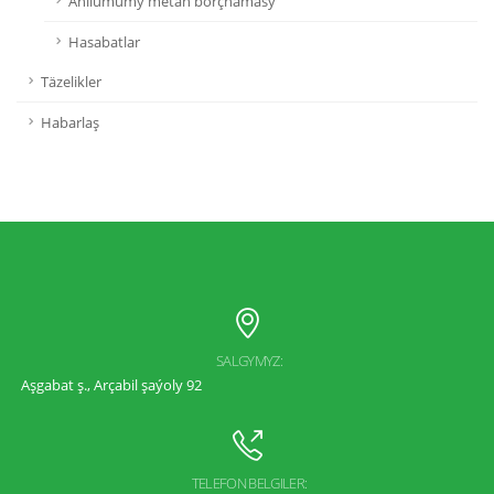
Ähliumumy metan borçnamasy
Hasabatlar
Täzelikler
Habarlaş
SALGYMYZ:
Aşgabat ş., Arçabil şaýoly 92
TELEFON BELGILER: