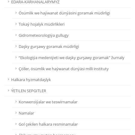
EDARA-KÄRHANALARYMYZ
Ösümlik we haýwanat dünýäsini goramak müdirligi
Tokaý hojalyk müdirlikleri
Gidrometeorologiýa gullugy
Daşky gurşawy goramak müdirligi
“Ekologiýa medeniýeti we daşky gurşawy goramak” žurnaly
Çöller, ösümlik we haýwanat dünýäsi milli instituty
Halkara hyzmatdaşlyk
ÝETILEN SEPGITLER
Konwensiýalar we teswirnamalar
Namalar
Gol çekilen halkara resminamalar