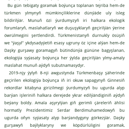
Bu gün tebigaty goramak boýunça toplanan tejribä hem-de
türkmen ylmynyň mümkinçiliklerine dünýäde uly isleg
bildirilýär. Munuň özi ýurdumyzyň iri halkara ekologik
forumlaryň, maslahatlaryň we duşuşyklaryň geçirilýän ýerine
öwrülmegini şertlendirdi. Türkmenistanyň durnukly ösüşiň
we “ýaşyl” ykdysadyýetiň esasy ugruny öz içine alýan hem-de
Daşky gurşawy goramagyň bütindünýä gününe bagyşlanan,
ekologiýa syýasaty boýunça her ýylda geçirilýän ylmy-amaly
maslahat munuň aýdyň subutnamasydyr.
2019-njy ýylyň 8-nji awgustynda Türkmenbaşy şäherinde
geçirilen ekologiýa boýunça iň iri okuw sapagynyň Ginnesiň
rekordlar kitabyna girizilmegi ýurdumyzyň bu ugurda alyp
barýan işleriniň halkara derejede ykrar edilýändiginiň aýdyň
beýany boldy. Amala aşyrylýan giň gerimli çäreleriň ählisi
hormatly Prezidentimiz Serdar Berdimuhamedowyň bu
ugurda oňyn syýasaty alyp barýandygyny görkezýär. Daşky
gurşawyň baýlyklaryny we köpdürlüligini goramak,