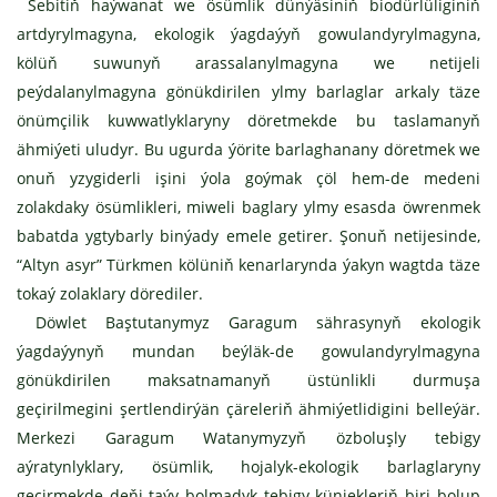
Sebitiň haýwanat we ösümlik dünýäsiniň biodürlüliginiň
artdyrylmagyna, ekologik ýagdaýyň gowulandyrylmagyna,
kölüň suwunyň arassalanylmagyna we netijeli
peýdalanylmagyna gönükdirilen ylmy barlaglar arkaly täze
önümçilik kuwwatlyklaryny döretmekde bu taslamanyň
ähmiýeti uludyr. Bu ugurda ýörite barlaghanany döretmek we
onuň yzygiderli işini ýola goýmak çöl hem-de medeni
zolakdaky ösümlikleri, miweli baglary ylmy esasda öwrenmek
babatda ygtybarly binýady emele getirer. Şonuň netijesinde,
“Altyn asyr” Türkmen kölüniň kenarlarynda ýakyn wagtda täze
tokaý zolaklary dörediler.
Döwlet Baştutanymyz Garagum sährasynyň ekologik
ýagdaýynyň mundan beýläk-de gowulandyrylmagyna
gönükdirilen maksatnamanyň üstünlikli durmuşa
geçirilmegini şertlendirýän çäreleriň ähmiýetlidigini belleýär.
Merkezi Garagum Watanymyzyň özboluşly tebigy
aýratynlyklary, ösümlik, hojalyk-ekologik barlaglaryny
geçirmekde deňi-taýy bolmadyk tebigy künjekleriň biri bolup