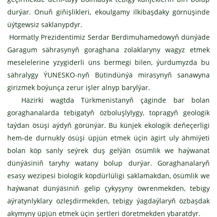
durýar. Onuň giňişlikleri, ekoulgamy ilkibaşdaky görnüşinde
üýtgewsiz saklanypdyr.
Hormatly Prezidentimiz Serdar Berdimuhamedowyň dünýäde
Garagum sährasynyň goraghana zolaklaryny wagyz etmek
meselelerine yzygiderli üns bermegi bilen, ýurdumyzda bu
sähralygy ÝUNESKO-nyň Bütindünýä mirasynyň sanawyna
girizmek boýunça zerur işler alnyp barylýar.
Häzirki wagtda Türkmenistanyň çäginde bar bolan
goraghanalarda tebigatyň özboluşlylygy, topragyň geologik
taýdan ösüşi aýdyň görünýär. Bu künjek ekologik deňeçerligi
hem-de durnukly ösüşi üpjün etmek üçin ägirt uly ähmiýeti
bolan köp sanly seýrek duş gelýän ösümlik we haýwanat
dünýäsiniň taryhy watany bolup durýar. Goraghanalaryň
esasy wezipesi biologik köpdürlüligi saklamakdan, ösümlik we
haýwanat dünýäsiniň gelip çykyşyny öwrenmekden, tebigy
aýratynlyklary özleşdirmekden, tebigy ýagdaýlaryň özbaşdak
akymyny üpjün etmek üçin şertleri döretmekden ybaratdyr.