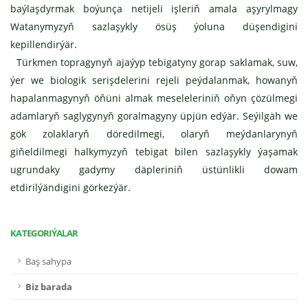
baýlaşdyrmak boýunça netijeli işleriň amala aşyrylmagy
Watanymyzyň sazlaşykly ösüş ýoluna düşendigini
kepillendirýär.
Türkmen topragynyň ajaýyp tebigatyny gorap saklamak, suw,
ýer we biologik serişdelerini rejeli peýdalanmak, howanyň
hapalanmagynyň öňüni almak meseleleriniň oňyn çözülmegi
adamlaryň saglygynyň goralmagyny üpjün edýär. Seýilgäh we
gök zolaklaryň döredilmegi, olaryň meýdanlarynyň
giňeldilmegi halkymyzyň tebigat bilen sazlaşykly ýaşamak
ugrundaky gadymy däpleriniň üstünlikli dowam
etdirilýändigini görkezýär.
KATEGORIÝALAR
Baş sahypa
Biz barada