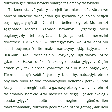
durmuşa geçirilýän beýleki onlarça taslamany tassyklady.
Türkmenistanyň ýokary derejeli forumlarda öňe süren we
halkara bileleşik tarapyndan giň goldawa eýe bolan netijeli
başlangyçlarynyň ähmiýetini hem bellemek gerek. Munuň özi
Aşgabatda Merkezi Aziýada howanyň üýtgemegi bilen
baglanyşykly tehnologiýalar boýunça sebit merkezini
döretmek, BMG-niň Suw strategiýasyny we Aral deňziniň
sebiti boýunça Ýörite maksatnamasyny işläp taýýarlamak,
BMG-niň Aral meselesiniň aýry-aýry ugurlaryny ýüze
çykarmak, Hazar deňziniň ekologik abadançylygyny üpjün
etmek ýaly tekliplerden ybaratdyr. Şunuň bilen baglylykda,
Türkmenistanyň sebitiň ýurtlary bilen hyzmatdaşlyk etmek
boýunça oňyn tejribe toplandygyny bellemek gerek. Şunda
Araly halas etmegiň halkara gaznasy ekologik we ylmy-tehniki
taslamalary hem-de Aral meselesine degişli çäkler ekologik
abadançylygyň üpjün edilmegine gönükdirilen
maksatnamalary durmuşa geçirmekde özara gatnaşyklar üçin