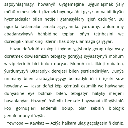
sagdynlaşmagy, howanyň üýtgemegine uýgunlaşmak ýaly
möhüm meseleleri çözmek boýunça ähli gyzyklanma bildirýän
hyzmatdaşlar bilen netijeli gatnaşyklary işjeň ösdürýär. Bu
ugurda taslamalar amala aşyrylanda, ýurdumyz ählumumy
abadançylygyň bähbidine toplan oňyn tejribesini we
döredijilik mümkinçiliklerini has doly ulanmaga çalyşýar.
Hazar deňziniň ekologik taýdan ygtybarly gorag ulgamyny
döretmek döwletimiziň tebigaty goraýyş syýasatynyň möhüm
wezipeleriniň biri bolup durýar. Munuň özi, ilkinji nobatda,
ýurdumyzyň Bitaraplyk derejesi bilen şertlendirilýär. Dünýä
ummany bilen arabaglanyşygy bolmadyk iň iri içerki suw
howdany — Hazar deňzi köp görnüşli ösümlik we haýwanat
dünýäsine eýe bolmak bilen, tebigatyň hakyky merjeni
hasaplanýar. Hazaryň ösümlik hem-de haýwanat dünýäsiniň
köp görnüşleri endemik bolup, olar sebitiň biologik
genofonduny düzýär.
Ýewropa — Kawkaz — Aziýa halkara ulag geçelgesiniň deňiz,