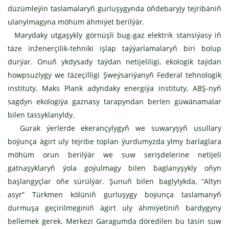
düzümleýin taslamalaryň gurluşygynda öňdebaryjy tejribäniň
ulanylmagyna möhüm ähmiýet berilýär.
Marydaky utgaşykly görnüşli bug-gaz elektrik stansiýasy iň
täze inženerçilik-tehniki işläp taýýarlamalaryň biri bolup
durýar. Onuň ykdysady taýdan netijeliligi, ekologik taýdan
howpsuzlygy we täzeçilligi Şweýsariýanyň Federal tehnologik
instituty, Maks Plank adyndaky energiýa instituty, ABŞ-nyň
sagdyn ekologiýa gaznasy tarapyndan berlen güwänamalar
bilen tassyklanyldy.
Gurak ýerlerde ekerançylygyň we suwaryşyň usullary
boýunça ägirt uly tejribe toplan ýurdumyzda ylmy barlaglara
möhüm orun berilýär we suw serişdelerine netijeli
gatnaşyklaryň ýola goýulmagy bilen baglanyşykly oňyn
başlangyçlar öňe sürülýär. Şunuň bilen baglylykda, “Altyn
asyr” Türkmen kölüniň gurluşygy boýunça taslamanyň
durmuşa geçirilmeginiň ägirt uly ähmiýetiniň bardygyny
bellemek gerek. Merkezi Garagumda döredilen bu täsin suw