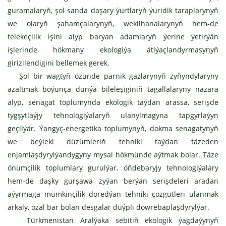
guramalaryň, şol sanda daşary ýurtlaryň ýuridik taraplarynyň
we olaryň şahamçalarynyň, wekilhanalarynyň hem-de
telekeçilik işini alyp barýan adamlaryň ýerine ýetirýän
işlerinde hökmany ekologiýa ätiýaçlandyrmasynyň
girizilendigini bellemek gerek.
Şol bir wagtyň özünde parnik gazlarynyň zyňyndylaryny
azaltmak boýunça dünýä bileleşiginiň tagallalaryny nazara
alyp, senagat toplumynda ekologik taýdan arassa, serişde
tygşytlaýjy tehnologiýalaryň ulanylmagyna tapgyrlaýyn
geçilýär. Ýangyç-energetika toplumynyň, dokma senagatynyň
we beýleki düzümleriň tehniki taýdan täzeden
enjamlaşdyrylýandygyny mysal hökmünde aýtmak bolar. Täze
önümçilik toplumlary gurulýar, öňdebaryjy tehnologiýalary
hem-de daşky gurşawa zyýan berýän serişdeleri aradan
aýyrmaga mümkinçilik döredýän tehniki çözgütleri ulanmak
arkaly, ozal bar bolan desgalar düýpli döwrebaplaşdyrylýar.
Türkmenistan Aralýaka sebitiň ekologik ýagdaýynyň