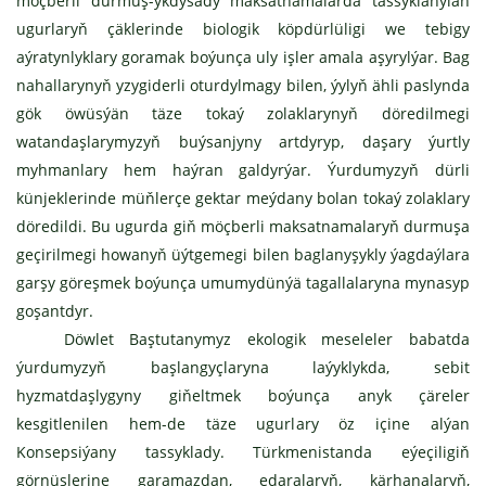
möçberli durmuş-ykdysady maksatnamalarda tassyklanylan
ugurlaryň çäklerinde biologik köpdürlüligi we tebigy
aýratynlyklary goramak boýunça uly işler amala aşyrylýar. Bag
nahallarynyň yzygiderli oturdylmagy bilen, ýylyň ähli paslynda
gök öwüsýän täze tokaý zolaklarynyň döredilmegi
watandaşlarymyzyň buýsanjyny artdyryp, daşary ýurtly
myhmanlary hem haýran galdyrýar. Ýurdumyzyň dürli
künjeklerinde müňlerçe gektar meýdany bolan tokaý zolaklary
döredildi. Bu ugurda giň möçberli maksatnamalaryň durmuşa
geçirilmegi howanyň üýtgemegi bilen baglanyşykly ýagdaýlara
garşy göreşmek boýunça umumydünýä tagallalaryna mynasyp
goşantdyr.
Döwlet Baştutanymyz ekologik meseleler babatda
ýurdumyzyň başlangyçlaryna laýyklykda, sebit
hyzmatdaşlygyny giňeltmek boýunça anyk çäreler
kesgitlenilen hem-de täze ugurlary öz içine alýan
Konsepsiýany tassyklady. Türkmenistanda eýeçiligiň
görnüşlerine garamazdan, edaralaryň, kärhanalaryň,