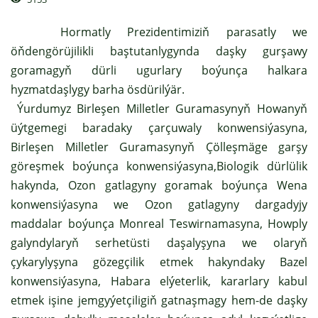
Hormatly Prezidentimiziň parasatly we
öňdengörüjilikli baştutanlygynda daşky gurşawy
goramagyň dürli ugurlary boýunça halkara
hyzmatdaşlygy barha ösdürilýär.
Ýurdumyz Birleşen Milletler Guramasynyň Howanyň
üýtgemegi baradaky çarçuwaly konwensiýasyna,
Birleşen Milletler Guramasynyň Çölleşmäge garşy
göreşmek boýunça konwensiýasyna,Biologik dürlülik
hakynda, Ozon gatlagyny goramak boýunça Wena
konwensiýasyna we Ozon gatlagyny dargadyjy
maddalar boýunça Monreal Teswirnamasyna, Howply
galyndylaryň serhetüsti daşalyşyna we olaryň
çykarylyşyna gözegçilik etmek hakyndaky Bazel
konwensiýasyna, Habara elýeterlik, kararlary kabul
etmek işine jemgyýetçiligiň gatnaşmagy hem-de daşky