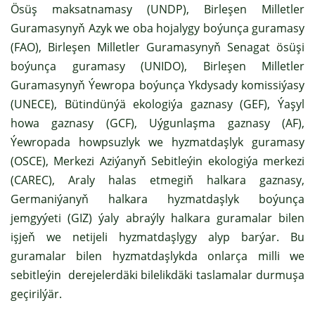
Ösüş maksatnamasy (UNDP), Birleşen Milletler
Guramasynyň Azyk we oba hojalygy boýunça guramasy
(FAO), Birleşen Milletler Guramasynyň Senagat ösüşi
boýunça guramasy (UNIDO), Birleşen Milletler
Guramasynyň Ýewropa boýunça Ykdysady komissiýasy
(UNECE), Bütindünýä ekologiýa gaznasy (GEF), Ýaşyl
howa gaznasy (GCF), Uýgunlaşma gaznasy (AF),
Ýewropada howpsuzlyk we hyzmatdaşlyk guramasy
(OSCE), Merkezi Aziýanyň Sebitleýin ekologiýa merkezi
(CAREC), Araly halas etmegiň halkara gaznasy,
Germaniýanyň halkara hyzmatdaşlyk boýunça
jemgyýeti (GIZ) ýaly abraýly halkara guramalar bilen
işjeň we netijeli hyzmatdaşlygy alyp barýar. Bu
guramalar bilen hyzmatdaşlykda onlarça milli we
sebitleýin derejelerdäki bilelikdäki taslamalar durmuşa
geçirilýär.