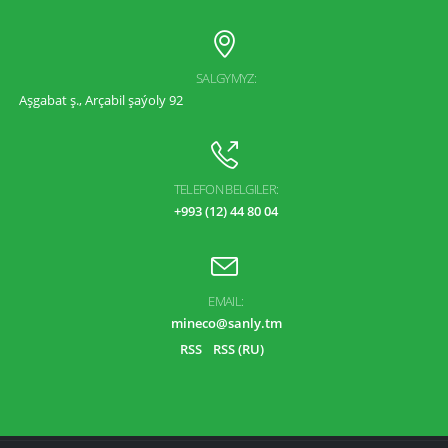
SALGYMYZ:
Aşgabat ş., Arçabil şaýoly 92
TELEFON BELGILER:
+993 (12) 44 80 04
EMAIL:
mineco@sanly.tm
RSS
RSS (RU)