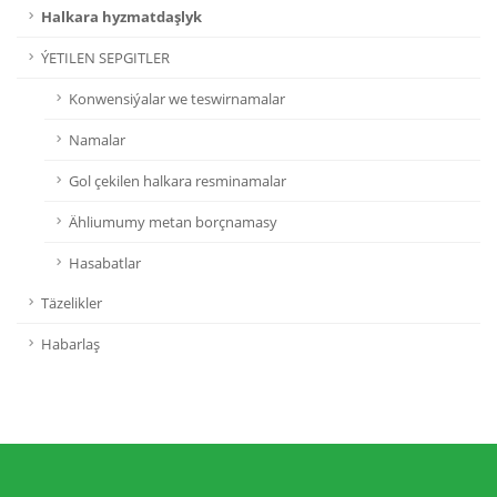
Halkara hyzmatdaşlyk
ÝETILEN SEPGITLER
Konwensiýalar we teswirnamalar
Namalar
Gol çekilen halkara resminamalar
Ähliumumy metan borçnamasy
Hasabatlar
Täzelikler
Habarlaş