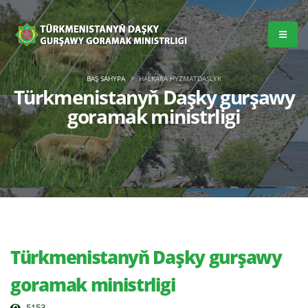
BAŞ SAHYPA
HALKARA HYZMATDAŞLYK
Türkmenistanyň Daşky gurşawy
goramak ministrligi
Türkmenistanyň Daşky gurşawy
goramak ministrligi
5153