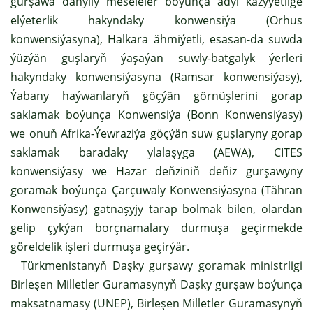
gurşawa dahylly meseleler boýunça adyl kazyýetlige
elýeterlik hakyndaky konwensiýa (Orhus
konwensiýasyna), Halkara ähmiýetli, esasan-da suwda
ýüzýän guşlaryň ýaşaýan suwly-batgalyk ýerleri
hakyndaky konwensiýasyna (Ramsar konwensiýasy),
Ýabany haýwanlaryň göçýän görnüşlerini gorap
saklamak boýunça Konwensiýa (Bonn Konwensiýasy)
we onuň Afrika-Ýewraziýa göçýän suw guşlaryny gorap
saklamak baradaky ylalaşyga (AEWA), CITES
konwensiýasy we Hazar deňziniň deňiz gurşawyny
goramak boýunça Çarçuwaly Konwensiýasyna (Tähran
Konwensiýasy) gatnaşyjy tarap bolmak bilen, olardan
gelip çykýan borçnamalary durmuşa geçirmekde
göreldelik işleri durmuşa geçirýär.
Türkmenistanyň Daşky gurşawy goramak ministrligi
Birleşen Milletler Guramasynyň Daşky gurşaw boýunça
maksatnamasy (UNEP), Birleşen Milletler Guramasynyň