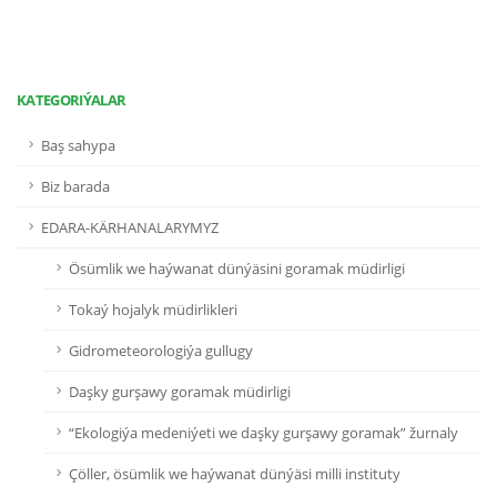
KATEGORIÝALAR
Baş sahypa
Biz barada
EDARA-KÄRHANALARYMYZ
Ösümlik we haýwanat dünýäsini goramak müdirligi
Tokaý hojalyk müdirlikleri
Gidrometeorologiýa gullugy
Daşky gurşawy goramak müdirligi
“Ekologiýa medeniýeti we daşky gurşawy goramak” žurnaly
Çöller, ösümlik we haýwanat dünýäsi milli instituty