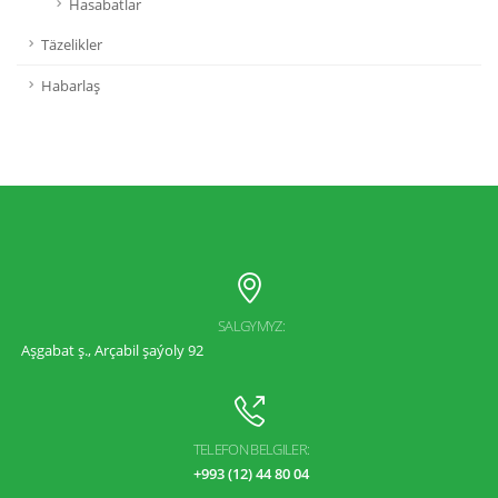
Hasabatlar
Täzelikler
Habarlaş
SALGYMYZ:
Aşgabat ş., Arçabil şaýoly 92
TELEFON BELGILER:
+993 (12) 44 80 04