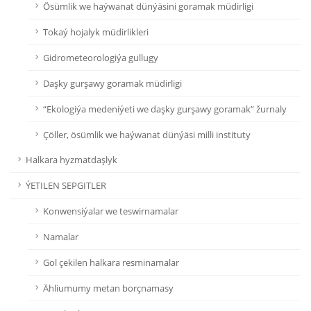
Ösümlik we haýwanat dünýäsini goramak müdirligi
Tokaý hojalyk müdirlikleri
Gidrometeorologiýa gullugy
Daşky gurşawy goramak müdirligi
“Ekologiýa medeniýeti we daşky gurşawy goramak” žurnaly
Çöller, ösümlik we haýwanat dünýäsi milli instituty
Halkara hyzmatdaşlyk
ÝETILEN SEPGITLER
Konwensiýalar we teswirnamalar
Namalar
Gol çekilen halkara resminamalar
Ähliumumy metan borçnamasy