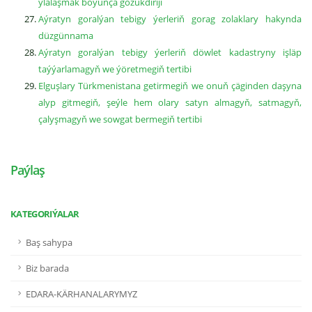
ylalaşmak boýunça gözükdiriji
Aýratyn goralýan tebigy ýerleriň gorag zolaklary hakynda
düzgünnama
Aýratyn goralýan tebigy ýerleriň döwlet kadastryny işläp
taýýarlamagyň we ýöretmegiň tertibi
Elguşlary Türkmenistana getirmegiň we onuň çäginden daşyna
alyp gitmegiň, şeýle hem olary satyn almagyň, satmagyň,
çalyşmagyň we sowgat bermegiň tertibi
Paýlaş
KATEGORIÝALAR
Baş sahypa
Biz barada
EDARA-KÄRHANALARYMYZ