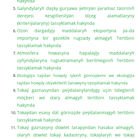
hakynda
Galyndylaryň daşky gurşawa ýetirýän ýaramaz täsiriniň
derejesi kesgitlenilýän ölçeg alamatlaryny
(kriteriýalaryny) tassyklamak hakynda
Ozon dargadyjy maddalaryň eksportyna ýa-da
importyna bir gezeklik rugsady almagyň Tertibini
tassyklamak hakynda
Atmosfera howasyna hapalaýjy maddalaryň
zyňyndylaryna rugsatnamanyň berilmeginiň Tertibini
tassyklamak hakynda
Ekologiýa taýdan howply işleriň görnüşlerini we ekologiýa
taýdan howply obýektleriň Sanawyny tassyklamak hakynda
Tokaý gaznasyndan peýdalanylandygy üçin tölegleriň
möçberi we olary almagyň tertibini tassyklamak
hakynda
Tokaýdan esasy däl görnüşde peýdalanmagyň tertibini
tassyklamak hakynda
Tokaý gaznasyny döwlet tarapyndan hasaba almagyň,
olaryň döwlet tokaý kadastryny, tokaýlaryň we tokaý