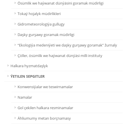
Ösümlik we haýwanat dünýäsini goramak müdirligi
Tokaý hojalyk müdirlikleri
Gidrometeorologiýa gullugy
Daşky gurşawy goramak müdirligi
“Ekologiýa medeniýeti we daşky gurşawy goramak” žurnaly
Çöller, ösümlik we haýwanat dünýäsi milli instituty
Halkara hyzmatdaşlyk
ÝETILEN SEPGITLER
Konwensiýalar we teswirnamalar
Namalar
Gol çekilen halkara resminamalar
Ähliumumy metan borçnamasy