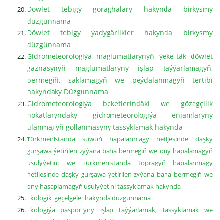
Döwlet tebigy goraghalary hakynda birkysmy
düzgünnama
Döwlet tebigy ýadygärlikler hakynda birkysmy
düzgünnama
Gidrometeorologiýa maglumatlarynyň ýeke-täk döwlet
gaznasynyň maglumatlaryny işläp taýýarlamagyň,
bermegiň, saklamagyň we peýdalanmagyň tertibi
hakyndaky Düzgünnama
Gidrometeorologiýa beketlerindäki we gözegçilik
nokatlaryndaky gidrometeorologiýa enjamlaryny
ulanmagyň gollanmasyny tassyklamak hakynda
Türkmenistanda suwuň hapalanmagy netijesinde daşky
gurşawa ýetirilen zyýana baha bermegiň we ony hapalamagyň
usulyýetini we Türkmenistanda topragyň hapalanmagy
netijesinde daşky gurşawa ýetirilen zyýana baha bermegiň we
ony hasaplamagyň usulyýetini tassyklamak hakynda
Ekologik geçelgeler hakynda düzgünnama
Ekologiýa pasportyny işläp taýýarlamak, tassyklamak we