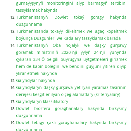
gurnaýyşynyň monitoringini alyp barmagyň tertibini
tassyklamak hakynda
Türkmenistanyň Döwlet tokaý goragy hakynda
düzgünnama
Türkmenistanda tokaýy dikeltmek we agaç köpeltmek
boýunça Düzgünleri we Kadalary tassyklamak barada
Türkmenistanyň Oba hojalyk we daşky gurşawy
goramak ministriniň 2020-nji ýylyň 24-nji iýunynda
çykaran 334-Ö belgili buýrugyna üýtgetmeleri girizmek
hem-de käbir bölegini we bendini güýjüni ýitiren diýip
ykrar etmek hakynda
Galyndylar hakynda
Galyndylaryň daşky gurşawa ýetirýän ýaramaz täsiriniň
derejesi kesgitlenilýän ölçeg alamatlary (kriteriýalary)
Galyndylaryň klassifikatory
Döwlet biosfera goraghanalary hakynda birkysmy
düzgünnama
Döwlet tebigy çäkli goraghanalary hakynda birkysmy
düzgünnama