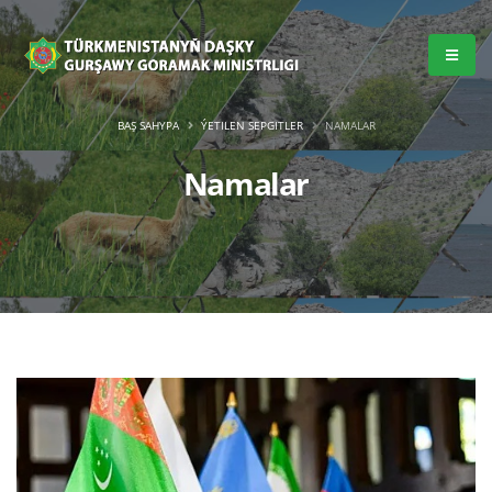
BAŞ SAHYPA
ÝETILEN SEPGITLER
NAMALAR
Namalar