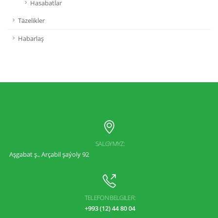
Hasabatlar
Täzelikler
Habarlaş
SALGYMYZ:
Aşgabat ş., Arçabil şaýoly 92
TELEFON BELGILER:
+993 (12) 44 80 04