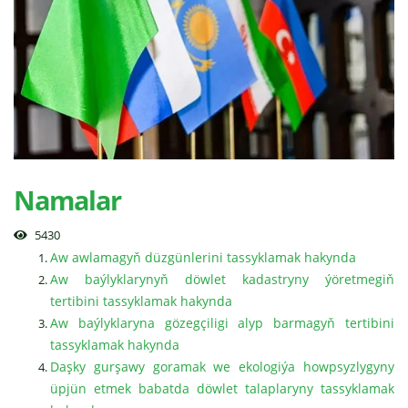
Namalar
5430
Aw awlamagyň düzgünlerini tassyklamak hakynda
Aw baýlyklarynyň döwlet kadastryny ýöretmegiň
tertibini tassyklamak hakynda
Aw baýlyklaryna gözegçiligi alyp barmagyň tertibini
tassyklamak hakynda
Daşky gurşawy goramak we ekologiýa howpsyzlygyny
üpjün etmek babatda döwlet talaplaryny tassyklamak