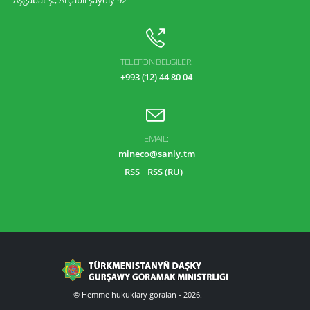
TELEFON BELGILER:
+993 (12) 44 80 04
EMAIL:
mineco@sanly.tm
RSS
RSS (RU)
© Hemme hukuklary goralan - 2026.