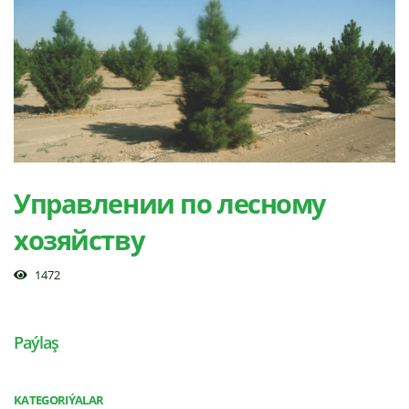
Управлении по лесному
хозяйству
1472
Paýlaş
KATEGORIÝALAR