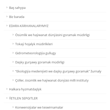
Baş sahypa
Biz barada
EDARA-KÄRHANALARYMYZ
Ösümlik we haýwanat dünýäsini goramak müdirligi
Tokaý hojalyk müdirlikleri
Gidrometeorologiýa gullugy
Daşky gurşawy goramak müdirligi
“Ekologiýa medeniýeti we daşky gurşawy goramak” žurnaly
Çöller, ösümlik we haýwanat dünýäsi milli instituty
Halkara hyzmatdaşlyk
ÝETILEN SEPGITLER
Konwensiýalar we teswirnamalar