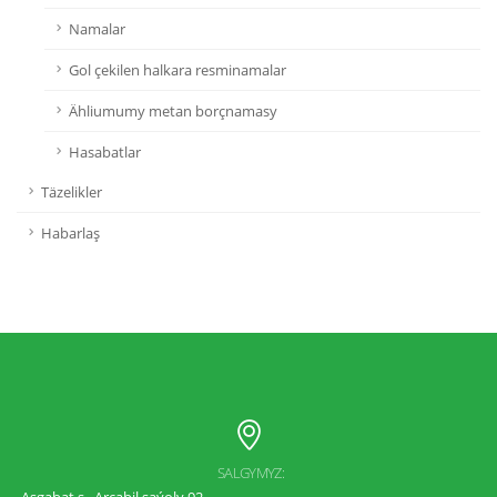
Namalar
Gol çekilen halkara resminamalar
Ähliumumy metan borçnamasy
Hasabatlar
Täzelikler
Habarlaş
SALGYMYZ:
Aşgabat ş., Arçabil şaýoly 92